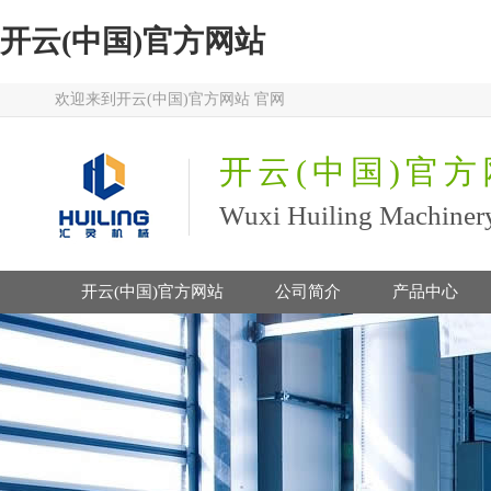
开云(中国)官方网站
欢迎来到开云(中国)官方网站 官网
开云(中国)官方
Wuxi Huiling Machinery
开云(中国)官方网站
公司简介
产品中心