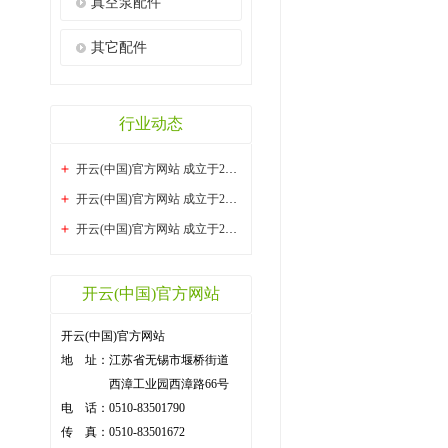
真空泵配件
其它配件
行业动态
开云(中国)官方网站 成立于2005年3月，座落于沪宁...
开云(中国)官方网站 成立于2005年3月，座落于沪宁...
开云(中国)官方网站 成立于2005年3月，座落于沪宁...
开云(中国)官方网站
开云(中国)官方网站
地 址：江苏省无锡市堰桥街道
西漳工业园西漳路66号
电 话：0510-83501790
传 真：0510-83501672