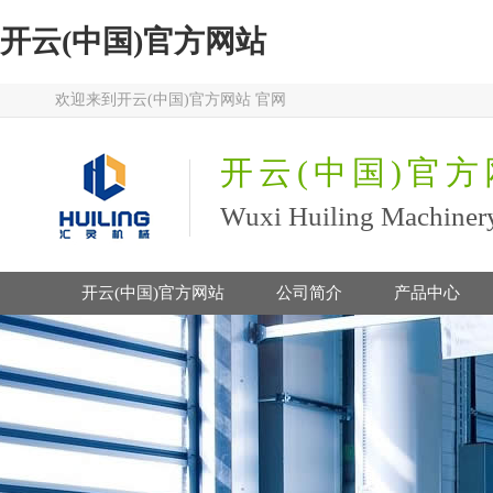
开云(中国)官方网站
欢迎来到开云(中国)官方网站 官网
开云(中国)官方
Wuxi Huiling Machinery
开云(中国)官方网站
公司简介
产品中心