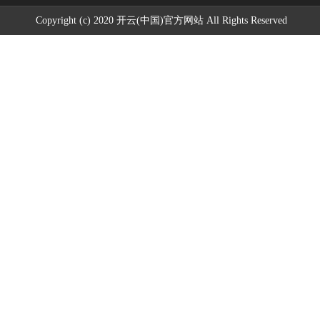
Copyright (c) 2020 开云(中国)官方网站 All Rights Reserved