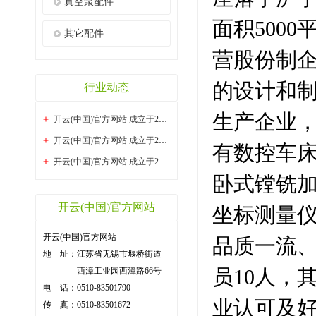
真空泵配件
面积500
其它配件
营股份制
的设计和
行业动态
生产企业，
开云(中国)官方网站 成立于2005年3月，座落于沪宁...
开云(中国)官方网站 成立于2005年3月，座落于沪宁...
有数控车
开云(中国)官方网站 成立于2005年3月，座落于沪宁...
卧式镗铣
开云(中国)官方网站
坐标测量
开云(中国)官方网站
品质一流
地 址：江苏省无锡市堰桥街道
员10人，
西漳工业园西漳路66号
电 话：0510-83501790
业认可及
传 真：0510-83501672