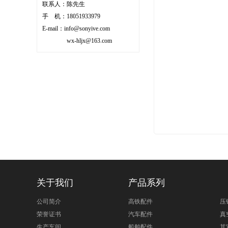
联系人：陈先生
手 机：18051933979
E-mail：info@sonyive.com
wx-hljx@163.com
关于我们
产品系列
公司简介
高铁配件
压
荣誉证书
汽车配件
真
生产车间
船舶配件
其