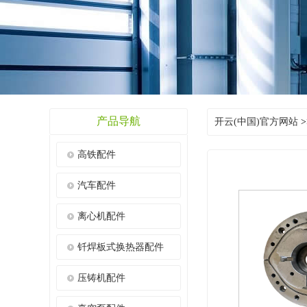
产品导航
开云(中国)官方网站
>
高铁配件
汽车配件
离心机配件
钎焊板式换热器配件
压铸机配件