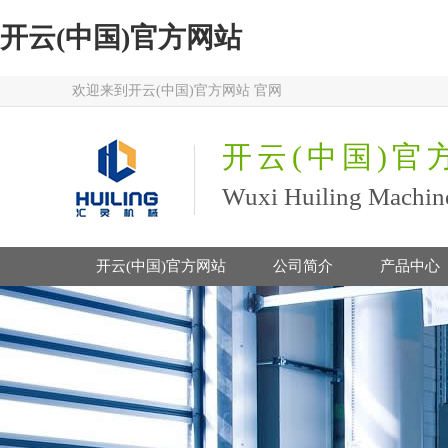
开云(中国)官方网站
欢迎来到开云(中国)官方网站 官网
开云(中国)官
Wuxi Huiling Machine
开云(中国)官方网站
公司简介
产品中心