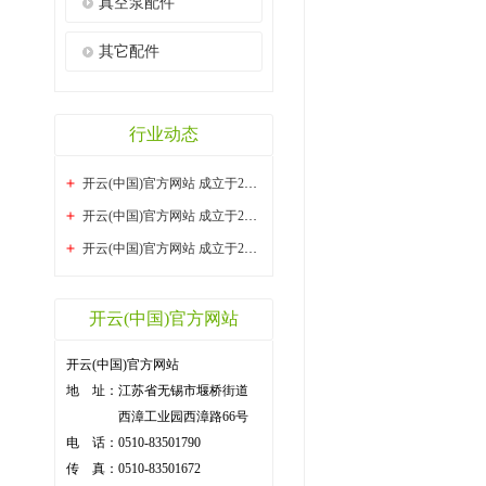
真空泵配件
其它配件
行业动态
开云(中国)官方网站 成立于2005年3月，座落于沪宁...
开云(中国)官方网站 成立于2005年3月，座落于沪宁...
开云(中国)官方网站 成立于2005年3月，座落于沪宁...
开云(中国)官方网站
开云(中国)官方网站
地 址：江苏省无锡市堰桥街道
西漳工业园西漳路66号
电 话：0510-83501790
传 真：0510-83501672