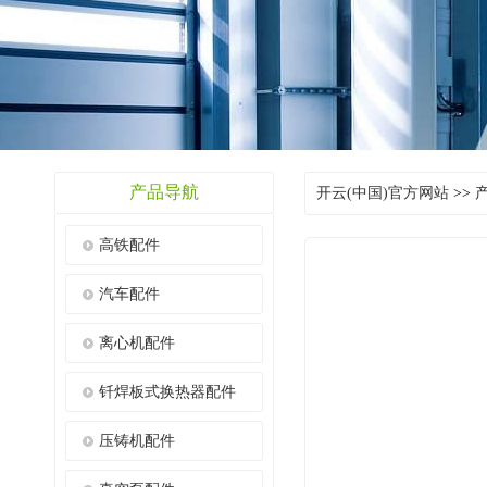
产品导航
开云(中国)官方网站
>>
高铁配件
汽车配件
离心机配件
钎焊板式换热器配件
压铸机配件